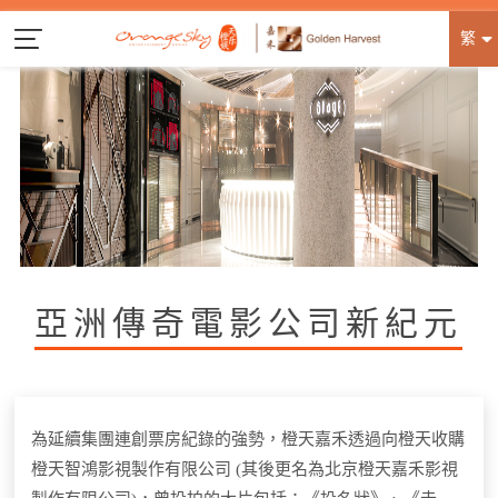
繁
亞洲傳奇電影公司新紀元
為延續集團連創票房紀錄的強勢，橙天嘉禾透過向橙天收購
橙天智鴻影視製作有限公司 (其後更名為北京橙天嘉禾影視