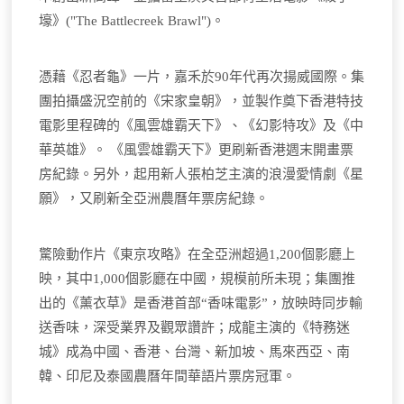
壕》("The Battlecreek Brawl")。
憑藉《忍者龜》一片，嘉禾於90年代再次揚威國際。集
團拍攝盛況空前的《宋家皇朝》，並製作奠下香港特技
電影里程碑的《風雲雄霸天下》、《幻影特攻》及《中
華英雄》。 《風雲雄霸天下》更刷新香港週末開畫票
房紀錄。另外，起用新人張柏芝主演的浪漫愛情劇《星
願》，又刷新全亞洲農曆年票房紀錄。
驚險動作片《東京攻略》在全亞洲超過1,200個影廳上
映，其中1,000個影廳在中國，規模前所未現；集團推
出的《薰衣草》是香港首部“香味電影”，放映時同步輸
送香味，深受業界及觀眾讚許；成龍主演的《特務迷
城》成為中國、香港、台灣、新加坡、馬來西亞、南
韓、印尼及泰國農曆年間華語片票房冠軍。