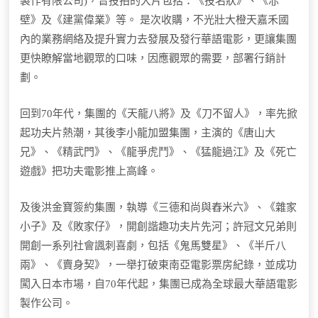
製作有限公司)，曾投拍的大片包括：《投名狀》、《赤
壁》及《建黨偉業》等。 是次收購，不光壯大橙天嘉禾國
內的業務網絡及提升實力去發展及發行華語電影，更讓集團
更快瞭解當地觀眾的口味，因應觀眾的需要，部署行銷計
劃。
回到70年代，集團的《天龍八將》及《刀不留人》，率先掀
起功夫片熱潮，其後李小龍加盟集團，主演的《唐山大
兄》、《精武門》、《龍爭虎鬥》、《猛龍過江》及《死亡
遊戲》把功夫電影推上高峰。
及後洪金寶簽約集團，執導《三德和尚與舂米六》、《雜家
小子》及《敗家仔》，開創諧趣功夫片先河；許冠文兄弟則
開創一系列社會諷刺喜劇，包括《鬼馬雙星》、《半斤八
兩》、《賣身契》，一舉打破東南亞電影票房紀錄，並成功
闖入日本市場，自70年代起，集團已成為全球最大華語電影
製作公司。