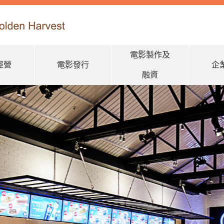
電影製作及
經營
電影發行
企
融資