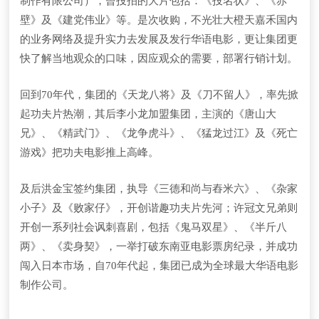
制作有限公司），曾投拍的大片包括：《投名状》、《赤
壁》及《建党伟业》等。是次收购，不光壮大橙天嘉禾国内
的业务网络及提升实力去发展及发行华语电影，更让集团更
快了解当地观众的口味，因应观众的需要，部署行销计划。
回到70年代，集团的《天龙八将》及《刀不留人》，率先掀
起功夫片热潮，其后李小龙加盟集团，主演的《唐山大
兄》、《精武门》、《龙争虎斗》、《猛龙过江》及《死亡
游戏》把功夫电影推上高峰。
及后洪金宝签约集团，执导《三德和尚与舂米六》、《杂家
小子》及《败家仔》，开创谐趣功夫片先河；许冠文兄弟则
开创一系列社会讽刺喜剧，包括《鬼马双星》、《半斤八
两》、《卖身契》，一举打破东南亚电影票房纪录，并成功
闯入日本市场，自70年代起，集团已成为全球最大华语电影
制作公司。