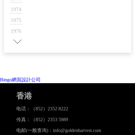
1974
1975
1976
1977
《夺命金剑》《五雷轰顶》《鬼流
1978
星》《金旋风》《追击》《一夫当
关》《山东响马》《唐山大兄》
1979
1980
Bingo網頁設計公司
1981
香港
1982
1983
电话：（852）2352 8222
1984
传真：（852）2353 5989
《战神滩》《铁掌旋风腿》《独臂拳
1985
电邮(一般查询)：info@goldenharvest.com