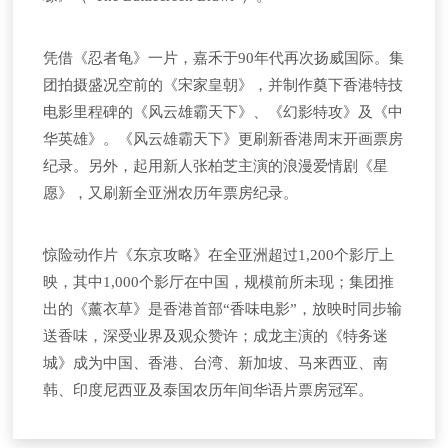
凭借《忍者龟》一片，嘉禾于90年代再次扬威国际。集
团拍摄盛况空前的《宋家皇朝》，并制作奠下香港特技
电影里程碑的《风云雄霸天下》、《幻影特攻》及《中
华英雄》。《风云雄霸天下》更刷新香港周末开画票房
纪录。另外，起用新人张柏芝主演的浪漫爱情剧《星
愿》，又刷新全亚洲农历年票房纪录。
惊险动作片《东京攻略》在全亚洲超过1,200个影厅上
映，其中1,000个影厅在中国，规模前所未现；集团推
出的《薰衣草》是香港首部“香味电影”，放映时同步输
送香味，深受业界及观众赞许；成龙主演的《特务迷
城》成为中国、香港、台湾、新加坡、马来西亚、南
韩、印度尼西亚及泰国农历年间华语片票房冠军。